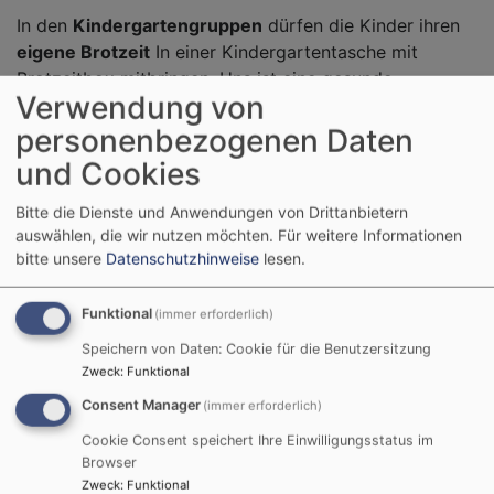
In den
Kindergartengruppen
dürfen die Kinder ihren
eigene Brotzeit
In einer Kindergartentasche mit
Brotzeitbox mitbringen. Uns ist eine gesunde,
Verwendung von
ausgewogene und verpackungsfreie Brotzeit wichtig.
personenbezogenen Daten
In der
Krippengruppe
bereiten die Pädagoginnen eine
und Cookies
ausgewogene Brotzeit für alle Kinder vor.
Bitte die Dienste und Anwendungen von Drittanbietern
Das
Mittagessen
erhalten wir von "Biologisch by
auswählen, die wir nutzen möchten.
Für weitere Informationen
Prinzipal" aus Rosenheim. Prinzipal verwendet
bitte unsere
Datenschutzhinweise
lesen.
saisonale und überwiegend biologische Produkte und
ist mit dem Ernhährungskonzept "BIOLOGISCH für
Funktional
(immer erforderlich)
Kindergärten und Schulen im Landkreis Rosenheim"
Speichern von Daten: Cookie für die Benutzersitzung
EU-Ökozertifiziert. Die abwechslungsreichen Gerichte
Zweck
:
Funktional
werden in Einzelkomponenten gekühlt geliefert und
per "Chill and Cook"-Verfahren von unserer
Consent Manager
(immer erforderlich)
Küchenkraft essfertig zubereitet. Weitere
Cookie Consent speichert Ihre Einwilligungsstatus im
Informationen finden sie unter:
Browser
Zweck
:
Funktional