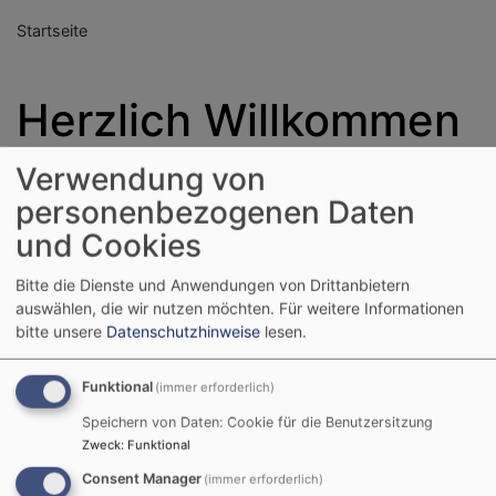
Startseite
Herzlich Willkommen
Verwendung von
Auf den folgenden Seiten möchten wir uns und unsere
personenbezogenen Daten
Einrichtung kurz vorstellen:
und Cookies
Zur Zeit besteht unsere Einrichtung aus fünf Gruppen:
Bitte die Dienste und Anwendungen von Drittanbietern
1 Krippengruppe (Sternschnuppen) für Kinder ab dem
auswählen, die wir nutzen möchten.
Für weitere Informationen
ersten Lebensjahr bis zum Eintritt in den Kindergarten.
bitte unsere
Datenschutzhinweise
lesen.
2 Kindergartengruppen (Mond- und Sternengruppe)
Funktional
(immer erforderlich)
1 Integrationsgruppe (Sonnengruppe)
Speichern von Daten: Cookie für die Benutzersitzung
Zweck
:
Funktional
1 Naturgruppe (Regenbogenkobolde)
Consent Manager
(immer erforderlich)