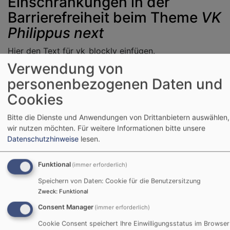
Einschränkungen in der
Barrierefreiheit beim Theme
VK
Philippus next
Hier den Text für vk_blockly einfügen.
Verwendung von
personenbezogenen Daten und
Nicht barrierefreie Inhalte
Cookies
Die nachstehend aufgeführten Inhalte sind aus den
folgenden Gründen nicht barrierefrei:
Bitte die Dienste und Anwendungen von Drittanbietern auswählen,
wir nutzen möchten.
Für weitere Informationen bitte unsere
Datenschutzhinweise
lesen.
Barrieren Melden, Feedback
und Kontaktangaben
Funktional
(immer erforderlich)
Speichern von Daten: Cookie für die Benutzersitzung
Sind Ihnen Barrieren beim Zugang zu Inhalten auf
Zweck
:
Funktional
www.kiga-regenbogen.com aufgefallen? Dann können
Sie sich gerne bei uns melden. Wir freuen uns auf Ihr
Consent Manager
(immer erforderlich)
Feedback und bemühen uns, die gemeldeten Barrieren
Cookie Consent speichert Ihre Einwilligungsstatus im Browser